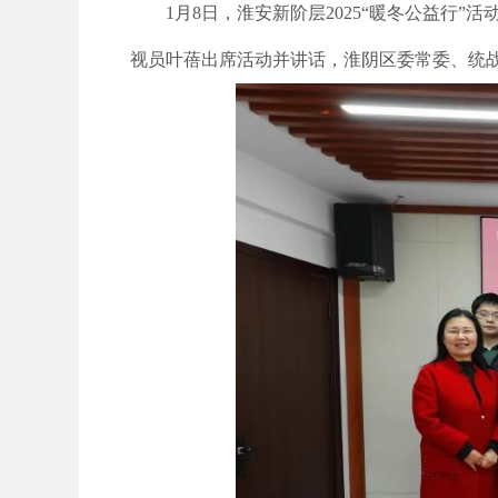
1月8日，淮安新阶层2025“暖冬公益行
视员叶蓓出席活动并讲话，淮阴区委常委、统