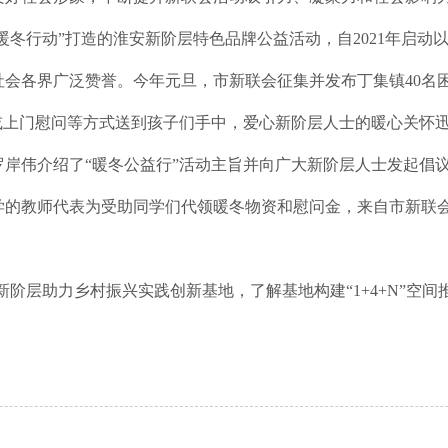
新暖冬行动”打造的淮安新阶层特色品牌公益活动，自2021年启
到了社会各界广泛赞誉。今年元旦，市新联会征集并发布丁集镇40名
或上门慰问等方式送到孩子们手中，爱心新阶层人士的暖心关怀
岸伟介绍了“暖冬公益行”活动主旨并向广大新阶层人士发起倡
学的教师代表为受助同学们代领暖冬物资和慰问金，来自市新联
新阶层助力乡村振兴实践创新基地，了解基地构建“1+4+N”空
。