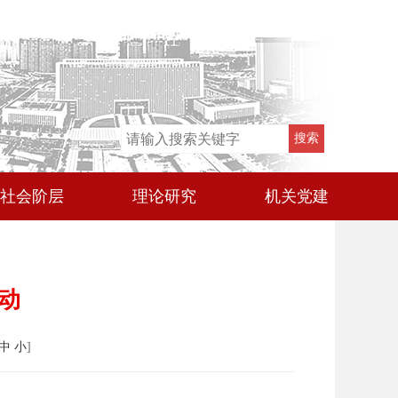
社会阶层
理论研究
机关党建
启动
中
小
]