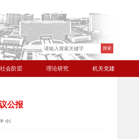
社会阶层
理论研究
机关党建
议公报
中
小
]