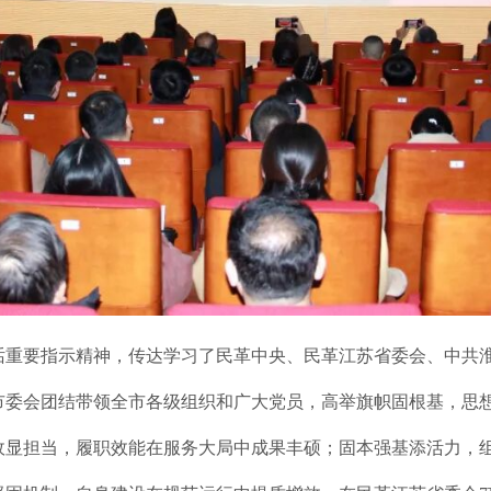
话重要指示精神，传达学习了民革中央、民革江苏省委会、中共
安市委会团结带领全市各级组织和广大党员，高举旗帜固根基，思
政显担当，履职效能在服务大局中成果丰硕；固本强基添活力，