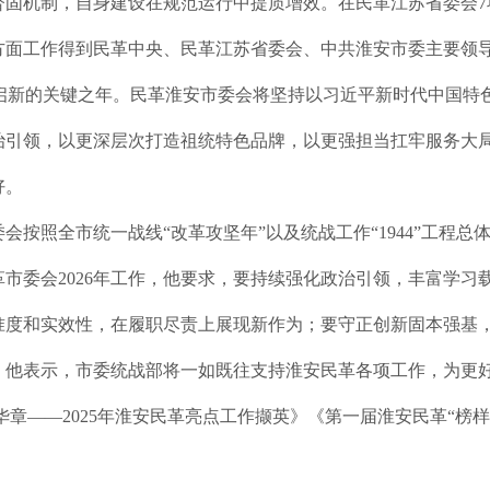
督固机制，自身建设在规范运行中提质增效。在民革江苏省委会7
方面工作得到民革中央、民革江苏省委会、中共淮安市委主要领
划开局启新的关键之年。民革淮安市委会将坚持以习近平新时代中国
治引领，以更深层次打造祖统特色品牌，以更强担当扛牢服务大
好。
会按照全市统一战线“改革攻坚年”以及统战工作“1944”工程
市委会2026年工作，他要求，要持续强化政治引领，丰富学习
准度和实效性，在履职尽责上展现新作为；要守正创新固本强基
。他表示，市委统战部将一如既往支持淮安民革各项工作，为更
华章——2025年淮安民革亮点工作撷英》《第一届淮安民革“榜
。