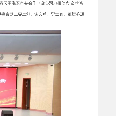
代表民革淮安市委会作《凝心聚力担使命 奋楫笃
市委会副主委王剑、谢文章、郁士宽、董进参加