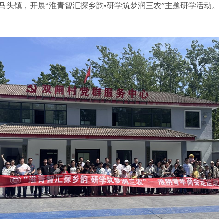
进马头镇，开展“淮青智汇探乡韵•研学筑梦润三农”主题研学活