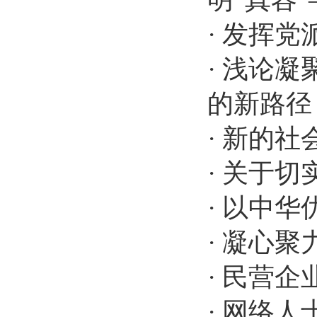
·
发挥党
·
浅论凝
的新路径
·
新的社
·
关于切
·
以中华
·
凝心聚
·
民营企
·
网络人